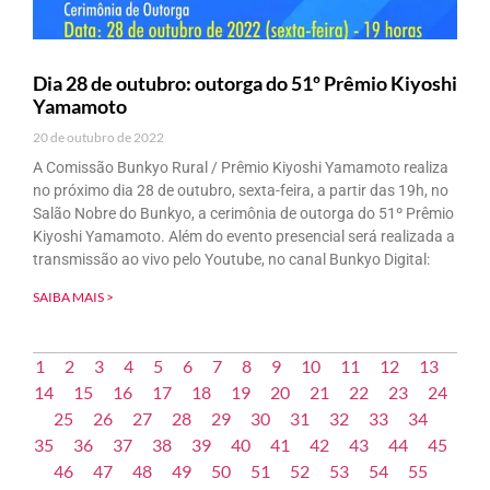
Dia 28 de outubro: outorga do 51º Prêmio Kiyoshi
Yamamoto
20 de outubro de 2022
A Comissão Bunkyo Rural / Prêmio Kiyoshi Yamamoto realiza
no próximo dia 28 de outubro, sexta-feira, a partir das 19h, no
Salão Nobre do Bunkyo, a cerimônia de outorga do 51º Prêmio
Kiyoshi Yamamoto. Além do evento presencial será realizada a
transmissão ao vivo pelo Youtube, no canal Bunkyo Digital:
SAIBA MAIS >
1
2
3
4
5
6
7
8
9
10
11
12
13
14
15
16
17
18
19
20
21
22
23
24
25
26
27
28
29
30
31
32
33
34
35
36
37
38
39
40
41
42
43
44
45
46
47
48
49
50
51
52
53
54
55