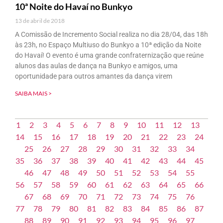
10ª Noite do Havaí no Bunkyo
13 de abril de 2018
A Comissão de Incremento Social realiza no dia 28/04, das 18h
às 23h, no Espaço Multiuso do Bunkyo a 10ª edição da Noite
do Havaí! O evento é uma grande confraternização que reúne
alunos das aulas de dança na Bunkyo e amigos, uma
oportunidade para outros amantes da dança virem
SAIBA MAIS >
1
2
3
4
5
6
7
8
9
10
11
12
13
14
15
16
17
18
19
20
21
22
23
24
25
26
27
28
29
30
31
32
33
34
35
36
37
38
39
40
41
42
43
44
45
46
47
48
49
50
51
52
53
54
55
56
57
58
59
60
61
62
63
64
65
66
67
68
69
70
71
72
73
74
75
76
77
78
79
80
81
82
83
84
85
86
87
88
89
90
91
92
93
94
95
96
97