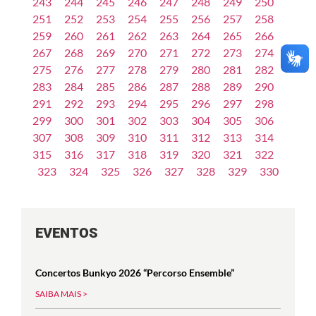
243
244
245
246
247
248
249
250
251
252
253
254
255
256
257
258
259
260
261
262
263
264
265
266
267
268
269
270
271
272
273
274
275
276
277
278
279
280
281
282
283
284
285
286
287
288
289
290
291
292
293
294
295
296
297
298
299
300
301
302
303
304
305
306
307
308
309
310
311
312
313
314
315
316
317
318
319
320
321
322
323
324
325
326
327
328
329
330
EVENTOS
Concertos Bunkyo 2026 “Percorso Ensemble”
SAIBA MAIS >