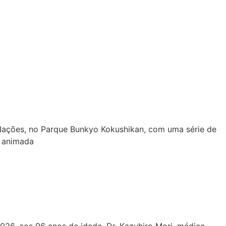
 Nações, no Parque Bunkyo Kokushikan, com uma série de
e animada
026, aos 96 anos de idade. Dr. Kazuhiro Mori, médico,