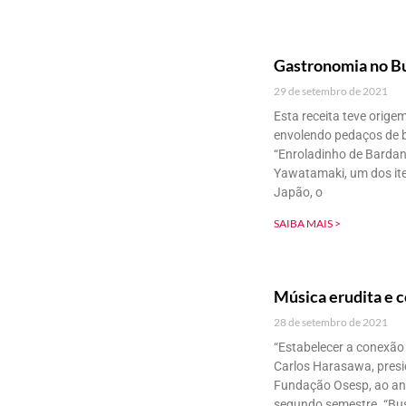
Gastronomia no B
29 de setembro de 2021
Esta receita teve orig
envolendo pedaços de b
“Enroladinho de Bardan
Yawatamaki, um dos ite
Japão, o
SAIBA MAIS >
Música erudita e 
28 de setembro de 2021
“Estabelecer a conexão 
Carlos Harasawa, presi
Fundação Osesp, ao anu
segundo semestre. “Bus