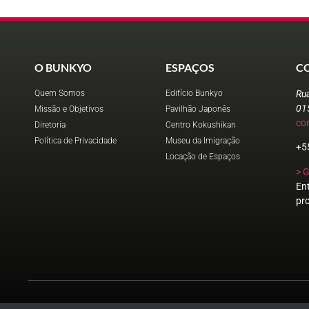
O BUNKYO
ESPAÇOS
C
Quem Somos
Edifício Bunkyo
Ru
01
Missão e Objetivos
Pavilhão Japonês
co
Diretoria
Centro Kokushikan
Política de Privacidade
Museu da Imigração
+5
Locação de Espaços
> 
En
pr