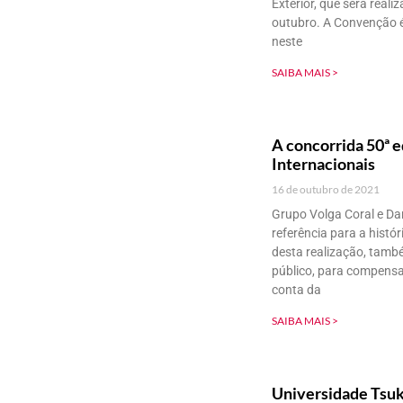
Exterior, que será real
outubro. A Convenção é 
neste
SAIBA MAIS >
A concorrida 50ª e
Internacionais
16 de outubro de 2021
Grupo Volga Coral e Da
referência para a histó
desta realização, tamb
público, para compensa
conta da
SAIBA MAIS >
Universidade Tsuku