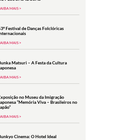
SAIBA MAIS >
53º Festival de Danças Folclóricas
Internacionais
SAIBA MAIS >
Bunka Matsuri – A Festa da Cultura
Japonesa
SAIBA MAIS >
Exposição no Museu da Imigração
Japonesa “Memória Viva – Brasileiros no
Japão”
SAIBA MAIS >
Bunkyo Cinema: O Hotel Ideal