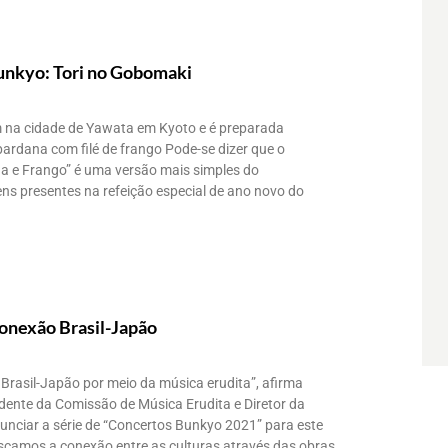
unkyo: Tori no Gobomaki
em na cidade de Yawata em Kyoto e é preparada
ardana com filé de frango Pode-se dizer que o
a e Frango” é uma versão mais simples do
ns presentes na refeição especial de ano novo do
conexão Brasil-Japão
Brasil-Japão por meio da música erudita”, afirma
dente da Comissão de Música Erudita e Diretor da
nciar a série de “Concertos Bunkyo 2021” para este
camos a conexão entre as culturas através das obras,