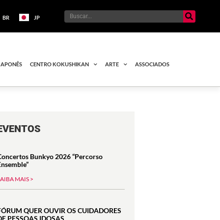
BR
JP
JAPONÊS
CENTRO KOKUSHIKAN
ARTE
ASSOCIADOS
EVENTOS
Concertos Bunkyo 2026 “Percorso
Ensemble”
SAIBA MAIS >
FÓRUM QUER OUVIR OS CUIDADORES
DE PESSOAS IDOSAS