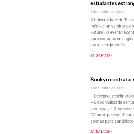
estudantes estran
8 de outubro de 2021
A Universidade de Tsuk
médio e universitários
Future”. O evento acon
apresentadas em inglês
outros em japonês.
SAIBA MAIS >
Bunkyo contrata: 
1 de outubro de 2021
– Desejável residir próx
– Disponibilidade de ho
combinar; – Oferecemos
CV para: pessoal@bunk
apenas para candidato
SAIBA MAIS >