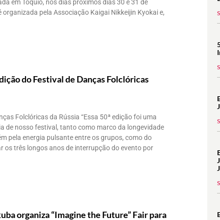
izada em Tóquio, nos dias próximos dias 30 e 31 de
organizada pela Associação Kaigai Nikkeijin Kyokai e,
dição do Festival de Danças Folclóricas
nças Folclóricas da Rússia “Essa 50ª edição foi uma
ria de nosso festival, tanto como marco da longevidade
ém pela energia pulsante entre os grupos, como do
r os três longos anos de interrupção do evento por
ba organiza “Imagine the Future” Fair para