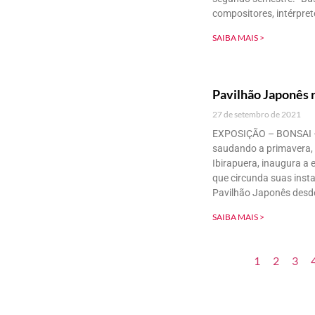
compositores, intérpre
SAIBA MAIS >
Pavilhão Japonês 
27 de setembro de 2021
EXPOSIÇÃO – BONSAI – 
saudando a primavera, 
Ibirapuera, inaugura a
que circunda suas insta
Pavilhão Japonês desd
SAIBA MAIS >
1
2
3