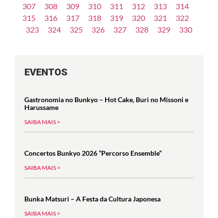
307
308
309
310
311
312
313
314
315
316
317
318
319
320
321
322
323
324
325
326
327
328
329
330
EVENTOS
Gastronomia no Bunkyo – Hot Cake, Buri no Missoni e
Harussame
SAIBA MAIS >
Concertos Bunkyo 2026 “Percorso Ensemble”
SAIBA MAIS >
Bunka Matsuri – A Festa da Cultura Japonesa
SAIBA MAIS >