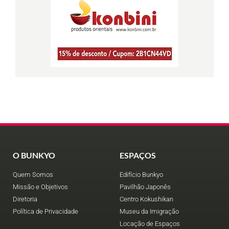
O BUNKYO
ESPAÇOS
Quem Somos
Edifício Bunkyo
Missão e Objetivos
Pavilhão Japonês
Diretoria
Centro Kokushikan
Política de Privacidade
Museu da Imigração
Locação de Espaços