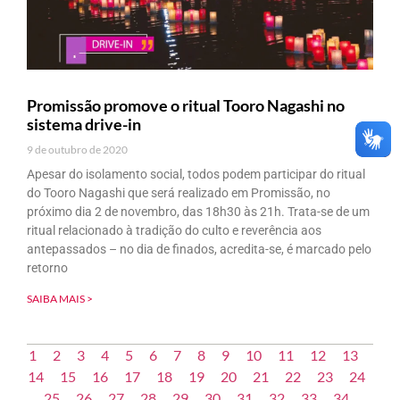
Promissão promove o ritual Tooro Nagashi no
sistema drive-in
9 de outubro de 2020
Apesar do isolamento social, todos podem participar do ritual
do Tooro Nagashi que será realizado em Promissão, no
próximo dia 2 de novembro, das 18h30 às 21h. Trata-se de um
ritual relacionado à tradição do culto e reverência aos
antepassados – no dia de finados, acredita-se, é marcado pelo
retorno
SAIBA MAIS >
1
2
3
4
5
6
7
8
9
10
11
12
13
14
15
16
17
18
19
20
21
22
23
24
25
26
27
28
29
30
31
32
33
34