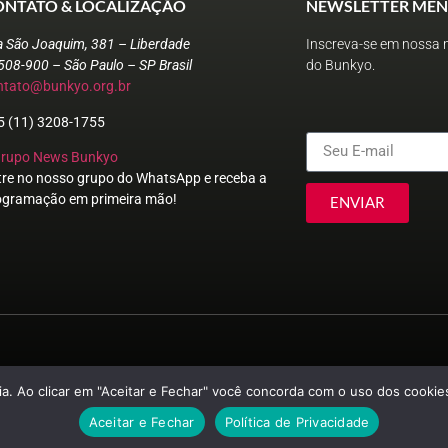
ONTATO & LOCALIZAÇÃO
NEWSLETTER MEN
a São Joaquim, 381 – Liberdade
Inscreva-se em nossa n
508-900 – São Paulo – SP Brasil
do Bunkyo.
ntato@bunkyo.org.br
5 (11) 3208-1755
Grupo News Bunkyo
tre no nosso grupo do WhatsApp e receba a
ogramação em primeira mão!
ENVIAR
© Sociedade Brasileira de Cultura Japonesa e de Assistência Social
a. Ao clicar em "Aceitar e Fechar" você concorda com o uso dos cookies
Aceitar e Fechar
Política de Privacidade