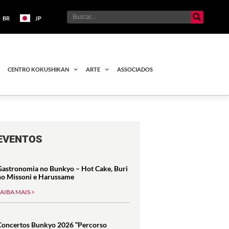
BR
JP
CENTRO KOKUSHIKAN
ARTE
ASSOCIADOS
EVENTOS
Gastronomia no Bunkyo – Hot Cake, Buri
no Missoni e Harussame
SAIBA MAIS >
Concertos Bunkyo 2026 “Percorso