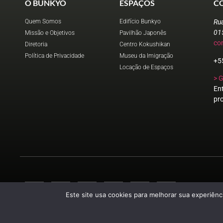
O BUNKYO
ESPAÇOS
C
Quem Somos
Edifício Bunkyo
Ru
01
Missão e Objetivos
Pavilhão Japonês
co
Diretoria
Centro Kokushikan
Política de Privacidade
Museu da Imigração
+5
Locação de Espaços
> 
En
pr
Este site usa cookies para melhorar sua experiênci