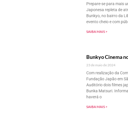
Prepare-se para mais u
Japonesa repleta de atr
Bunkyo, no bairro da Li
evento cheio e com públ
SAIBA MAIS >
Bunkyo Cinema no
23 de maio de 2024
Com realização da Comi
Fundação Japão em São 
Auditório dois filmes 
Bunka Matsuri. Inform
haverá o
SAIBA MAIS >