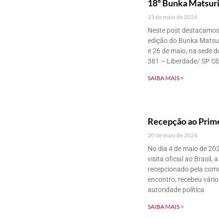
18º Bunka Matsuri
23 de maio de 2024
Neste post destacamos
edição do Bunka Matsur
e 26 de maio, na sede 
381 – Liberdade/ SP Ob
SAIBA MAIS >
Recepção ao Prime
20 de maio de 2024
No dia 4 de maio de 202
visita oficial ao Brasil,
recepcionado pela comun
encontro, recebeu vári
autoridade política
SAIBA MAIS >