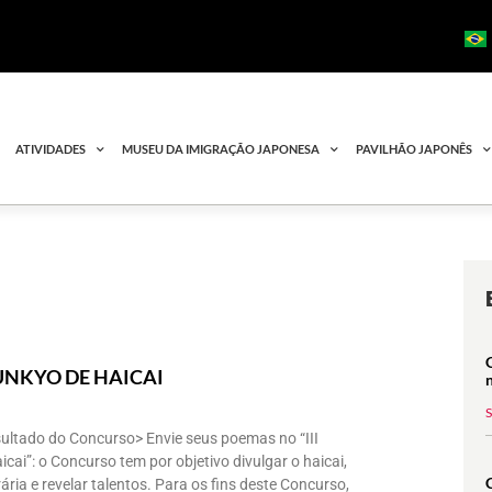
ATIVIDADES
MUSEU DA IMIGRAÇÃO JAPONESA
PAVILHÃO JAPONÊS
UNKYO DE HAICAI
sultado do Concurso> Envie seus poemas no “III
ai”: o Concurso tem por objetivo divulgar o haicai,
erária e revelar talentos. Para os fins deste Concurso,