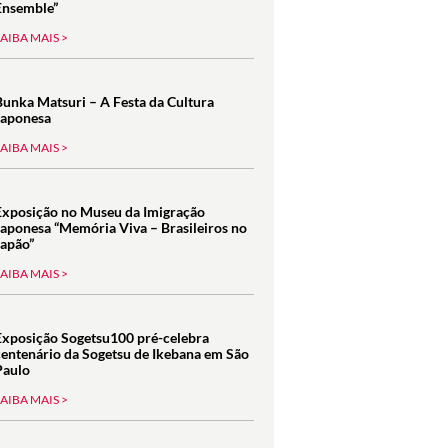
Ensemble”
SAIBA MAIS >
Bunka Matsuri – A Festa da Cultura
Japonesa
SAIBA MAIS >
Exposição no Museu da Imigração
Japonesa “Memória Viva – Brasileiros no
Japão”
SAIBA MAIS >
Exposição Sogetsu100 pré-celebra
centenário da Sogetsu de Ikebana em São
Paulo
SAIBA MAIS >