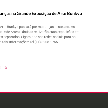
nças na Grande Exposição de Arte Bunkyo
 Arte Bunkyo passará por mudanças neste ano. As
i e de Artes Plásticas realizarão suas exposições em
ções separados. Sigam-nos nas redes sociais para as
itais: Informações: Tel (11) 3208-1755
4
5