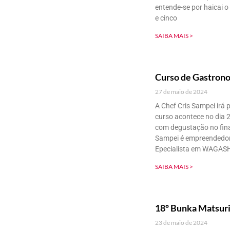
entende-se por haicai 
e cinco
SAIBA MAIS >
Curso de Gastron
27 de maio de 2024
A Chef Cris Sampei irá 
curso acontece no dia 2
com degustação no final
Sampei é empreendedora
Epecialista em WAGASH
SAIBA MAIS >
18º Bunka Matsuri,
23 de maio de 2024