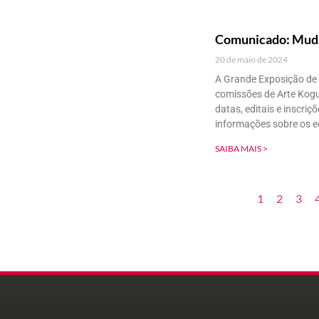
Comunicado: Muda
20 de maio de 2024
A Grande Exposição de
comissões de Arte Kogue
datas, editais e inscri
informações sobre os ed
SAIBA MAIS >
1
2
3