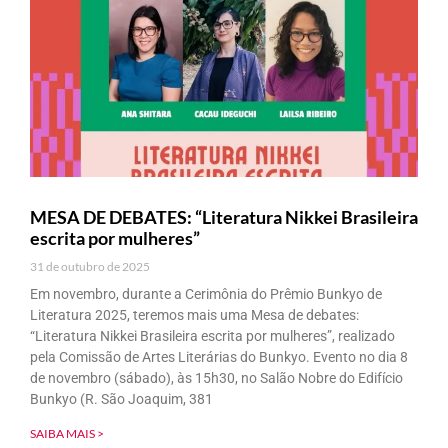
MESA DE DEBATES: “Literatura Nikkei Brasileira
escrita por mulheres”
31 de outubro de 2025
Em novembro, durante a Cerimônia do Prêmio Bunkyo de
Literatura 2025, teremos mais uma Mesa de debates:
“Literatura Nikkei Brasileira escrita por mulheres”, realizado
pela Comissão de Artes Literárias do Bunkyo. Evento no dia 8
de novembro (sábado), às 15h30, no Salão Nobre do Edifício
Bunkyo (R. São Joaquim, 381
SAIBA MAIS >