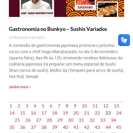
Gastronomia no Bunkyo – Sushis Variados
23 de outubro de 2025
A comissão de gastronomia japonesa promove o próximo
curso com o chef Hugo Marubayashi, no dia 5 de novembro
(quarta-feira), das 9h às 12h, ensinando receitas deliciosas da
culinária japonesa irá preparar um menu especial de Sushi:
Shari (arroz de sushi), Molho Sú (Tempero para arroz de sushi),
Hot Roll, Temaki
SAIBA MAIS >
1
2
3
4
5
6
7
8
9
10
11
12
13
14
15
16
17
18
19
20
21
22
23
24
25
26
27
28
29
30
31
32
33
34
35
36
37
38
39
40
41
42
43
44
45