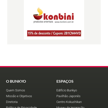
O BUNKYO
ESPAÇOS
Quem Somos
Edifício Bunkyo
Missão e Objetivos
Pavilhão Japonês
Diretoria
Centro Kokushikan
Política de Privacidade
Museu da Imigração