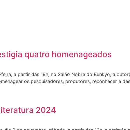
estigia quatro homenageados
-feira, a partir das 19h, no Salão Nobre do Bunkyo, a out
menagear os pesquisadores, produtores, reconhecer e dest
iteratura 2024
no dia 9 de novembro, sábado, a partir das 13h, a cerimôn