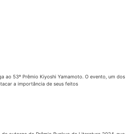
orga ao 53º Prêmio Kiyoshi Yamamoto. O evento, um dos
acar a importância de seus feitos
ia de outorga do Prêmio Bunkyo de Literatura 2024, que