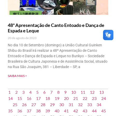
48ª Apresentação de Canto Entoado e Dança de
Espada e Leque
20 de agosto de 2023
No dia 10 de Setembro (domingo) a União Cultural Guinken
Shibu do Brasil irá realizar a 48ª Apresentação de Canto
Entoado e Dança de Espada e Leque no Bunkyo – Sociedade
Brasileira de Cultura Japonesa e de Assistência Social, situado
na Rua São Joaquim, 381 – Liberdade – SP, a
SAIBA MAIS >
1
2
3
4
5
6
7
8
9
10
11
12
13
14
15
16
17
18
19
20
21
22
23
24
25
26
27
28
29
30
31
32
33
34
35
36
37
38
39
40
41
42
43
44
45