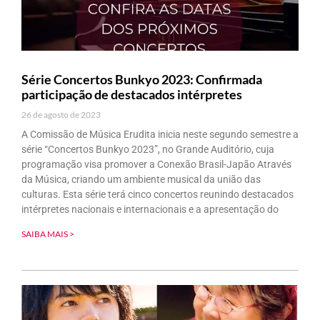
Série Concertos Bunkyo 2023: Confirmada
participação de destacados intérpretes
26 de agosto de 2023
A Comissão de Música Erudita inicia neste segundo semestre a
série “Concertos Bunkyo 2023”, no Grande Auditório, cuja
programação visa promover a Conexão Brasil-Japão Através
da Música, criando um ambiente musical da união das
culturas. Esta série terá cinco concertos reunindo destacados
intérpretes nacionais e internacionais e a apresentação do
SAIBA MAIS >