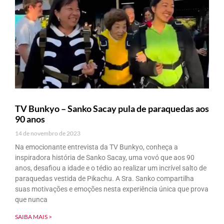
TV Bunkyo – Sanko Sacay pula de paraquedas aos
90 anos
14 de novembro de 2023
Na emocionante entrevista da TV Bunkyo, conheça a
inspiradora história de Sanko Sacay, uma vovó que aos 90
anos, desafiou a idade e o tédio ao realizar um incrível salto de
paraquedas vestida de Pikachu. A Sra. Sanko compartilha
suas motivações e emoções nesta experiência única que prova
que nunca
SAIBA MAIS >