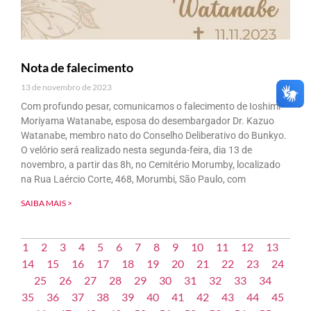
Nota de falecimento
13 de novembro de 2023
Com profundo pesar, comunicamos o falecimento de Ioshimi
Moriyama Watanabe, esposa do desembargador Dr. Kazuo
Watanabe, membro nato do Conselho Deliberativo do Bunkyo.
O velório será realizado nesta segunda-feira, dia 13 de
novembro, a partir das 8h, no Cemitério Morumby, localizado
na Rua Laércio Corte, 468, Morumbi, São Paulo, com
SAIBA MAIS >
1
2
3
4
5
6
7
8
9
10
11
12
13
14
15
16
17
18
19
20
21
22
23
24
25
26
27
28
29
30
31
32
33
34
35
36
37
38
39
40
41
42
43
44
45