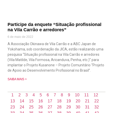
Participe da enquete “Situação profissional
na Vila Carrão e arredores”
6 de maio de 2022
A Associação Okinawa de Vila Carrão e a ABC Japan de
Yokohama, sob coordenação da JICA, estão realizando uma
pesquisa “Situação profissional na Vila Carrão e arredores
(Vila Matilde, Vila Formosa, Aricanduva, Penha, etc.)” para
implantar o Projeto Kusanone – Projeto Comunitário “Projeto
de Apoio ao Desenvolvimento Profissional no Brasil”.
SAIBA MAIS >
1
2
3
4
5
6
7
8
9
10
11
12
13
14
15
16
17
18
19
20
21
22
23
24
25
26
27
28
29
30
31
32