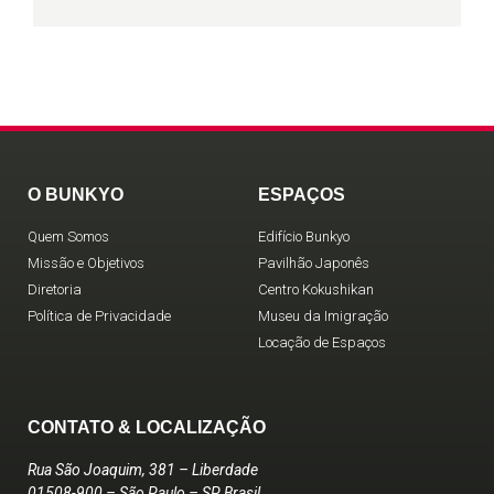
O BUNKYO
ESPAÇOS
Quem Somos
Edifício Bunkyo
Missão e Objetivos
Pavilhão Japonês
Diretoria
Centro Kokushikan
Política de Privacidade
Museu da Imigração
Locação de Espaços
CONTATO & LOCALIZAÇÃO
Rua São Joaquim, 381 – Liberdade
01508-900 – São Paulo – SP Brasil