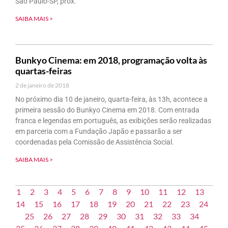
São Paulo-SP, próx.
SAIBA MAIS >
Bunkyo Cinema: em 2018, programação volta às
quartas-feiras
2 de janeiro de 2018
No próximo dia 10 de janeiro, quarta-feira, às 13h, acontece a
primeira sessão do Bunkyo Cinema em 2018. Com entrada
franca e legendas em português, as exibições serão realizadas
em parceria com a Fundação Japão e passarão a ser
coordenadas pela Comissão de Assistência Social.
SAIBA MAIS >
1
2
3
4
5
6
7
8
9
10
11
12
13
14
15
16
17
18
19
20
21
22
23
24
25
26
27
28
29
30
31
32
33
34