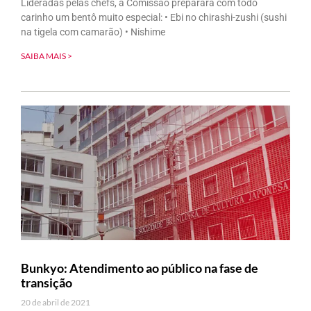
Lideradas pelas chefs, a Comissão preparará com todo
carinho um bentô muito especial: • Ebi no chirashi-zushi (sushi
na tigela com camarão) • Nishime
SAIBA MAIS >
Bunkyo: Atendimento ao público na fase de
transição
20 de abril de 2021