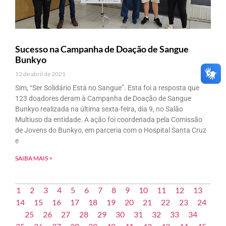
Sucesso na Campanha de Doação de Sangue
Bunkyo
12 de abril de 2021
Sim, “Ser Solidário Está no Sangue”. Esta foi a resposta que
123 doadores deram à Campanha de Doação de Sangue
Bunkyo realizada na última sexta-feira, dia 9, no Salão
Multiuso da entidade. A ação foi coordenada pela Comissão
de Jovens do Bunkyo, em parceria com o Hospital Santa Cruz
e
SAIBA MAIS >
1
2
3
4
5
6
7
8
9
10
11
12
13
14
15
16
17
18
19
20
21
22
23
24
25
26
27
28
29
30
31
32
33
34