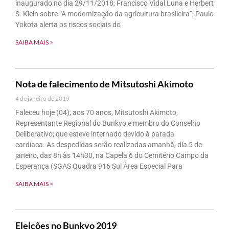
inaugurado no dia 29/11/2018; Francisco Vidal Luna e Herbert
S. Klein sobre “A modernização da agricultura brasileira”; Paulo
Yokota alerta os riscos sociais do
SAIBA MAIS >
Nota de falecimento de Mitsutoshi Akimoto
4 de janeiro de 2019
Faleceu hoje (04), aos 70 anos, Mitsutoshi Akimoto,
Representante Regional do Bunkyo e membro do Conselho
Deliberativo; que esteve internado devido à parada
cardíaca. As despedidas serão realizadas amanhã, dia 5 de
janeiro, das 8h às 14h30, na Capela 6 do Cemitério Campo da
Esperança (SGAS Quadra 916 Sul Área Especial Para
SAIBA MAIS >
Eleições no Bunkyo 2019