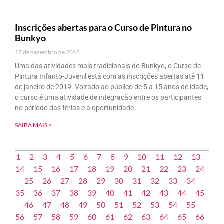
Inscrições abertas para o Curso de Pintura no
Bunkyo
17 de dezembro de 2018
Uma das atividades mais tradicionais do Bunkyo, o Curso de
Pintura Infanto-Juvenil está com as inscrições abertas até 11
de janeiro de 2019. Voltado ao público de 5 a 15 anos de idade,
o curso é uma atividade de integração entre os participantes
no período das férias e a oportunidade
SAIBA MAIS >
1
2
3
4
5
6
7
8
9
10
11
12
13
14
15
16
17
18
19
20
21
22
23
24
25
26
27
28
29
30
31
32
33
34
35
36
37
38
39
40
41
42
43
44
45
46
47
48
49
50
51
52
53
54
55
56
57
58
59
60
61
62
63
64
65
66