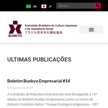
BR
JP
ULTIMAS PUBLICAÇÕES
Boletim Bunkyo Empresarial #14
8 de janeiro de 2019
A Comissão de Relações Empresariais está divulgando a 14ª
edição do Boletim Bunkyo Empresarial, como os textos de
Roberto Yoshihiro Nishio “Parque Ecológico Imigrantes – PEI”