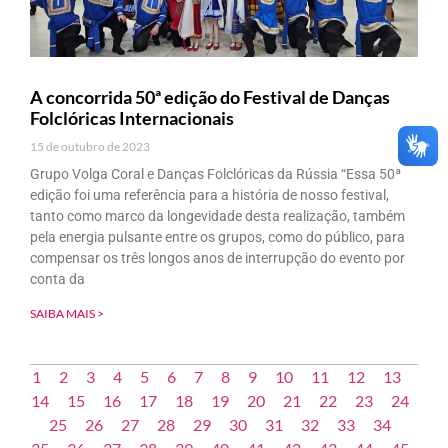
A concorrida 50ª edição do Festival de Danças
Folclóricas Internacionais
15 de outubro de 2023
Grupo Volga Coral e Danças Folclóricas da Rússia “Essa 50ª
edição foi uma referência para a história de nosso festival,
tanto como marco da longevidade desta realização, também
pela energia pulsante entre os grupos, como do público, para
compensar os três longos anos de interrupção do evento por
conta da
SAIBA MAIS >
1
2
3
4
5
6
7
8
9
10
11
12
13
14
15
16
17
18
19
20
21
22
23
24
25
26
27
28
29
30
31
32
33
34