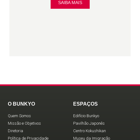
SAIBA MAIS
O BUNKYO
ESPAÇOS
Quem Somos
Edifício Bunkyo
Missão e Objetivos
Pavilhão Japonês
Diretoria
Centro Kokushikan
Política de Privacidade
Museu da Imigração