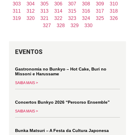
303
304
305
306
307
308
309
310
311
312
313
314
315
316
317
318
319
320
321
322
323
324
325
326
327
328
329
330
EVENTOS
Gastronomia no Bunkyo – Hot Cake, Buri no
Missoni e Harussame
SAIBA MAIS >
Concertos Bunkyo 2026 “Percorso Ensemble”
SAIBA MAIS >
Bunka Matsuri – A Festa da Cultura Japonesa