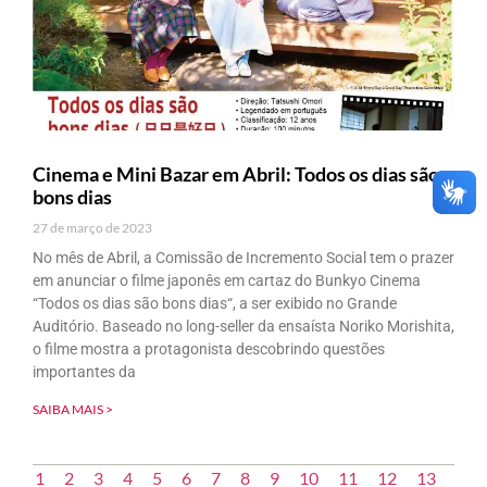
Cinema e Mini Bazar em Abril: Todos os dias são
bons dias
27 de março de 2023
No mês de Abril, a Comissão de Incremento Social tem o prazer
em anunciar o filme japonês em cartaz do Bunkyo Cinema
“Todos os dias são bons dias“, a ser exibido no Grande
Auditório. Baseado no long-seller da ensaísta Noriko Morishita,
o filme mostra a protagonista descobrindo questões
importantes da
SAIBA MAIS >
1
2
3
4
5
6
7
8
9
10
11
12
13