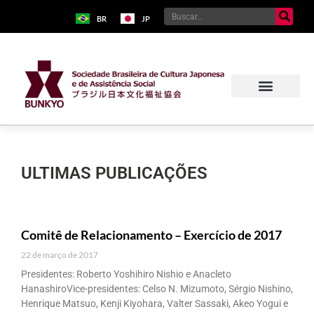
BR
JP
ULTIMAS PUBLICAÇÕES
Comitê de Relacionamento – Exercício de 2017
22 de março de 2017
Presidentes: Roberto Yoshihiro Nishio e Anacleto
HanashiroVice-presidentes: Celso N. Mizumoto, Sérgio Nishino,
Henrique Matsuo, Kenji Kiyohara, Valter Sassaki, Akeo Yogui e