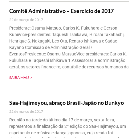
Comitê Administrativo – Exercício de 2017
22 de março de 2017
Presidente: Osamu Matsuo, Carlos K. Fukuhara e Gerson
KuniiVice-presidentes: Taqueshi Ishikawa, Hiroshi Takahashi,
Henrique S. Nakagaki, Leo Ota, Renato Ishikawa e Sadao
Kayano Comissão de Administração Geral /
EventosPresidente: Osamu MatsuoVice-presidentes: Carlos K.
Fukuhara e Taqueshi Ishikawa 1.Assessorar a administração
geral, os setores financeiro, contábil e de recursos humanos da
SAIBA MAIS >
Saa-Hajimeyou, abraço Brasil-Japão no Bunkyo
22 de março de 2017
Reunião na tarde do último dia 17 de março, sexta-feira,
representou a finalização da 2ª edição do Saa-Hajimeyou, um
espetáculo de música e dança japonesa, cuja renda foi