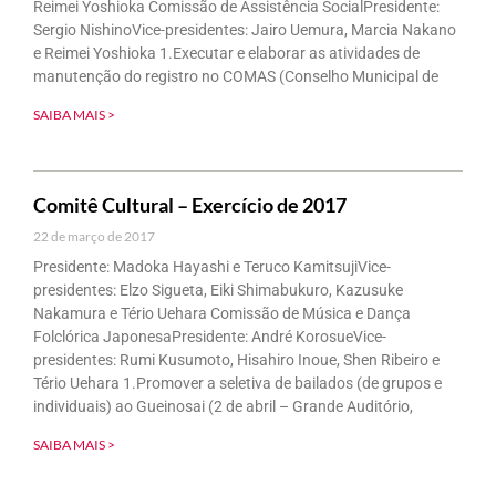
Reimei Yoshioka Comissão de Assistência SocialPresidente:
Sergio NishinoVice-presidentes: Jairo Uemura, Marcia Nakano
e Reimei Yoshioka 1.Executar e elaborar as atividades de
manutenção do registro no COMAS (Conselho Municipal de
SAIBA MAIS >
Comitê Cultural – Exercício de 2017
22 de março de 2017
Presidente: Madoka Hayashi e Teruco KamitsujiVice-
presidentes: Elzo Sigueta, Eiki Shimabukuro, Kazusuke
Nakamura e Tério Uehara Comissão de Música e Dança
Folclórica JaponesaPresidente: André KorosueVice-
presidentes: Rumi Kusumoto, Hisahiro Inoue, Shen Ribeiro e
Tério Uehara 1.Promover a seletiva de bailados (de grupos e
individuais) ao Gueinosai (2 de abril – Grande Auditório,
SAIBA MAIS >