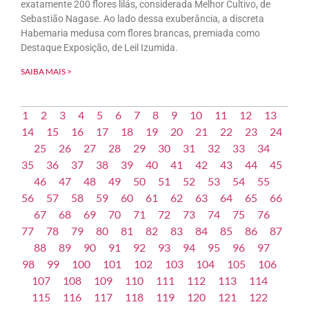
exatamente 200 flores lilás, considerada Melhor Cultivo, de
Sebastião Nagase. Ao lado dessa exuberância, a discreta
Habemaria medusa com flores brancas, premiada como
Destaque Exposição, de Leil Izumida.
SAIBA MAIS >
1
2
3
4
5
6
7
8
9
10
11
12
13
14
15
16
17
18
19
20
21
22
23
24
25
26
27
28
29
30
31
32
33
34
35
36
37
38
39
40
41
42
43
44
45
46
47
48
49
50
51
52
53
54
55
56
57
58
59
60
61
62
63
64
65
66
67
68
69
70
71
72
73
74
75
76
77
78
79
80
81
82
83
84
85
86
87
88
89
90
91
92
93
94
95
96
97
98
99
100
101
102
103
104
105
106
107
108
109
110
111
112
113
114
115
116
117
118
119
120
121
122